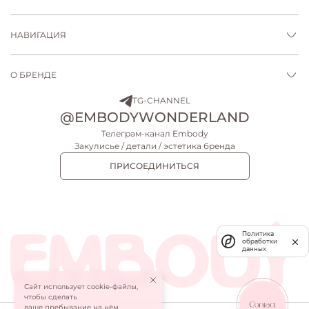
НАВИГАЦИЯ
О БРЕНДЕ
TG-CHANNEL
@EMBODYWONDERLAND
Телеграм-канал Embody
Закулисье / детали / эстетика бренда
ПРИСОЕДИНИТЬСЯ
Политика
обработки
данных
Сайт использует cookie-файлы,
ПЛАТЬЕ МИДИ LEIA
ЮБКА LEIA
чтобы сделать
26 900 ₽
18 900 ₽
ваше пребывание на нём