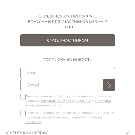
СКИДКА ДО 30% ПРИ ОПЛАТЕ
БОНУСАМИ ДЛЯ УЧАСТНИКОВ MERMAID
CLUB
СТАТЬ УЧАСТНИКОМ
ПОДПИСКА НА НОВОСТИ
Даю согласие на обработку персональных данных на
условиях
Согласия на обработку данных
и
Политики
конфиденциальности
.
Согласен(на) получать рекламные сообщения EMBODY
по электронной почте на условиях
Согласия на
рассылку
.
КЛИЕНТСКИЙ СЕРВИС