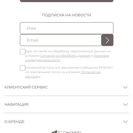
ПОДПИСКА НА НОВОСТИ
Даю согласие на обработку персональных данных на
условиях
Согласия на обработку данных
и
Политики
конфиденциальности
.
Согласен(на) получать рекламные сообщения EMBODY
по электронной почте на условиях
Согласия на
рассылку
.
КЛИЕНТСКИЙ СЕРВИС
НАВИГАЦИЯ
О БРЕНДЕ
TG-CHANNEL