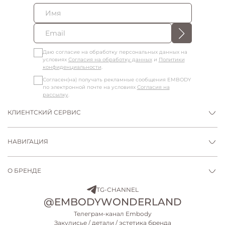
Даю согласие на обработку персональных данных на
условиях
Согласия на обработку данных
и
Политики
конфиденциальности
.
Согласен(на) получать рекламные сообщения EMBODY
по электронной почте на условиях
Согласия на
рассылку
.
КЛИЕНТСКИЙ СЕРВИС
НАВИГАЦИЯ
О БРЕНДЕ
TG-CHANNEL
@EMBODYWONDERLAND
Телеграм-канал Embody
Закулисье / детали / эстетика бренда