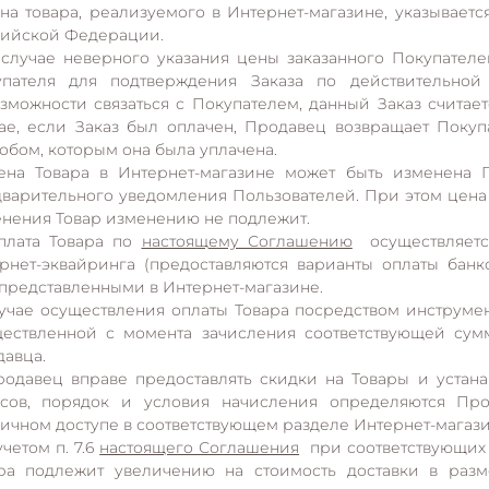
ена товара, реализуемого в Интернет-магазине, указываетс
ийской Федерации.
 случае неверного указания цены заказанного Покупател
упателя для подтверждения Заказа по действительной
зможности связаться с Покупателем, данный Заказ считае
ае, если Заказ был оплачен, Продавец возвращает Поку
обом, которым она была уплачена.
ена Товара в Интернет-магазине может быть изменена
варительного уведомления Пользователей. При этом цена
нения Товар изменению не подлежит.
плата Товара по
настоящему Соглашению
осуществляется
рнет-эквайринга (предоставляются варианты оплаты бан
), представленными в Интернет-магазине.
учае осуществления оплаты Товара посредством инструмент
ествленной с момента зачисления соответствующей сум
авца.
родавец вправе предоставлять скидки на Товары и устан
усов, порядок и условия начисления определяются Про
ичном доступе в соответствующем разделе Интернет-магаз
учетом п. 7.6
настоящего Соглашения
при соответствующих 
ара подлежит увеличению на стоимость доставки в раз