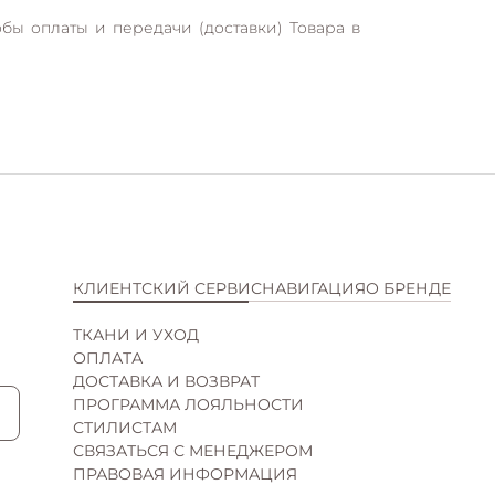
бы оплаты и передачи (доставки) Товара в
КЛИЕНТСКИЙ СЕРВИС
НАВИГАЦИЯ
О БРЕНДЕ
ТКАНИ И УХОД
КАТАЛОГ
ИСТОРИЯ
ОПЛАТА
НОВИНКИ
КОНТАКТЫ
ДОСТАВКА И ВОЗВРАТ
SALE
ВАКАНСИИ
ПРОГРАММА ЛОЯЛЬНОСТИ
ПОДАРОЧНЫЕ СЕРТИФИКАТЫ
СОТРУДНИЧЕСТВО
СТИЛИСТАМ
МАГАЗИНЫ
СВЯЗАТЬСЯ С МЕНЕДЖЕРОМ
ПРАВОВАЯ ИНФОРМАЦИЯ