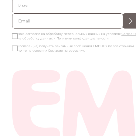
JLO COLLECTION
KIM COLLECTION
Даю согласие на обработку персональных данных на условиях
Согласи
на обработку данных
и
Политики конфиденциальности
.
LILI COLLECTION
Согласен(на) получать рекламные сообщения EMBODY по электронной
почте на условиях
Согласия на рассылку
.
ROSIE COLLECTION