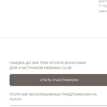
дост
7. П
AURORA COLLECTION
CELINE
зави
GRACE COLLECTION
HLOE
ARIELLE COLLECTION
SELENA
FLUFFY COLLECTION
GARDA
СКИДКА ДО 30% ПРИ ОПЛАТЕ БОНУСАМИ
ДЛЯ УЧАСТНИКОВ MERMAID CLUB
HANNA COLLECTION
HANNA
СТАТЬ УЧАСТНИКОМ
HLOE COLLECTION
ПОЛУЧАЙ ЭКСКЛЮЗИВНЫЕ ПРЕДЛОЖЕНИЯ НА
ПОЧТУ