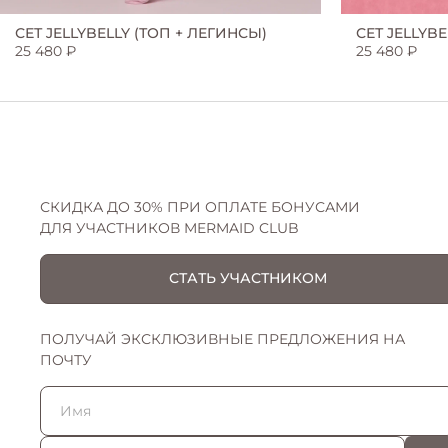
СЕТ JELLYBELLY (ТОП + ЛЕГИНСЫ)
СЕТ JELLYB
AURORA COLLECTION
CELINE
25 480 ₽
25 480 ₽
GRACE COLLECTION
HLOE
ARIELLE COLLECTION
SELENA
СКИДКА ДО 30% ПРИ ОПЛАТЕ БОНУСАМИ
ДЛЯ УЧАСТНИКОВ MERMAID CLUB
FLUFFY COLLECTION
GARDA
СТАТЬ УЧАСТНИКОМ
HANNA COLLECTION
HANNA
ПОЛУЧАЙ ЭКСКЛЮЗИВНЫЕ ПРЕДЛОЖЕНИЯ НА
ПОЧТУ
HLOE COLLECTION