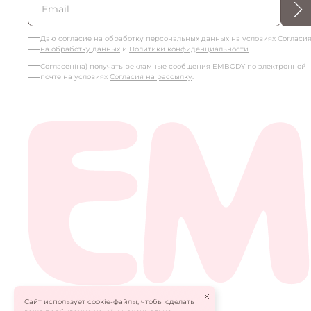
JLO COLLECTION
Даю согласие на обработку персональных данных на условиях
Согласи
на обработку данных
и
Политики конфиденциальности
.
KIM COLLECTION
Согласен(на) получать рекламные сообщения EMBODY по электронной
почте на условиях
Согласия на рассылку
.
LILI COLLECTION
ROSIE COLLECTION
Сайт использует cookie-файлы, чтобы сделать