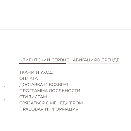
КЛИЕНТСКИЙ СЕРВИС
НАВИГАЦИЯ
О БРЕНДЕ
ТКАНИ И УХОД
КАТАЛОГ
ИСТОРИЯ
ОПЛАТА
НОВИНКИ
КОНТАКТЫ
ДОСТАВКА И ВОЗВРАТ
SALE
ВАКАНСИИ
ПРОГРАММА ЛОЯЛЬНОСТИ
ПОДАРОЧНЫЕ СЕРТИФИКАТЫ
СОТРУДНИЧЕСТВО
СТИЛИСТАМ
МАГАЗИНЫ
СВЯЗАТЬСЯ С МЕНЕДЖЕРОМ
ПРАВОВАЯ ИНФОРМАЦИЯ