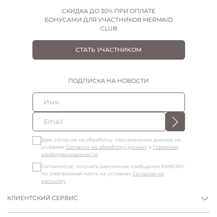
СКИДКА ДО 30% ПРИ ОПЛАТЕ
БОНУСАМИ ДЛЯ УЧАСТНИКОВ MERMAID
CLUB
СТАТЬ УЧАСТНИКОМ
ПОДПИСКА НА НОВОСТИ
Даю согласие на обработку персональных данных на
условиях
Согласия на обработку данных
и
Политики
конфиденциальности
.
Согласен(на) получать рекламные сообщения EMBODY
по электронной почте на условиях
Согласия на
рассылку
.
КЛИЕНТСКИЙ СЕРВИС