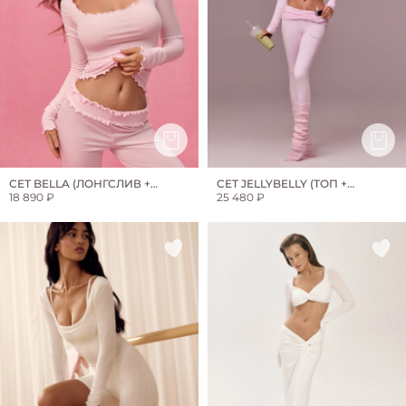
СЕТ BELLA (ЛОНГСЛИВ +
СЕТ JELLYBELLY (ТОП +
БРЮКИ)
18 890 ₽
ЛЕГИНСЫ)
25 480 ₽