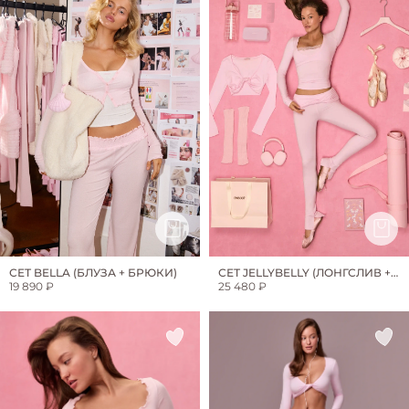
СЕТ BELLA (БЛУЗА + БРЮКИ)
СЕТ JELLYBELLY (ЛОНГСЛИВ +
19 890 ₽
ЛЕГИНСЫ)
25 480 ₽