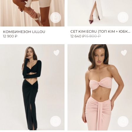
СЕТ KIM ECRU (ТОП KIM + ЮБКА
КОМБИНЕЗОН LILLOU
KIM)
15 800 ₽
12 900 ₽
12 640 ₽