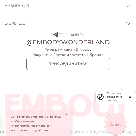
НАВИГАЦИЯ
О БРЕНДЕ
TG-CHANNEL
@EMBODYWONDERLAND
Телеграм-канал Embody
Закулисье / детали / эстетика бренда
ПРИСОЕДИНИТЬСЯ
Политика
обработки
данных
Сайт использует cookie-файлы,
ПЛАТЬЕ МИДИ LEIA
ЮБКА LEIA
чтобы сделать
26 900 ₽
18 900 ₽
ваше пребывание на нём
максимально удобным
026.
Все права защищены.
ООО "
ЭМБАДИ РИТЕЙЛ
", ИНН: 1655499858, О