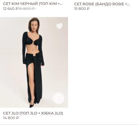
СЕТ KIM ЧЕРНЫЙ (ТОП KIM +
СЕТ ROSIE (БАНДО ROSIE +
ЮБКА KIM)
15 800 ₽
12 640 ₽
ЮБКА ROSIE)
15 800 ₽
СЕТ JLO (ТОП JLO + ЮБКА JLO)
14 800 ₽