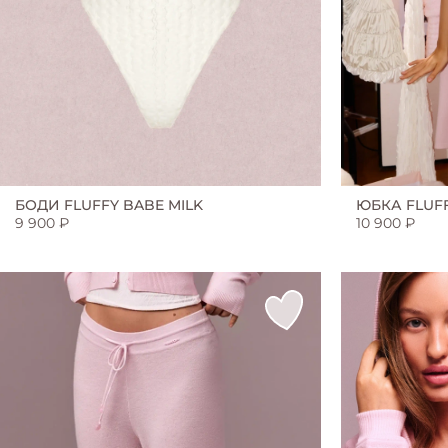
JLO COLLECTION
KIM COLLECTION
LILI COLLECTION
БОДИ FLUFFY BABE MILK
ЮБКА FLUFF
ROSIE COLLECTION
9 900 ₽
10 900 ₽