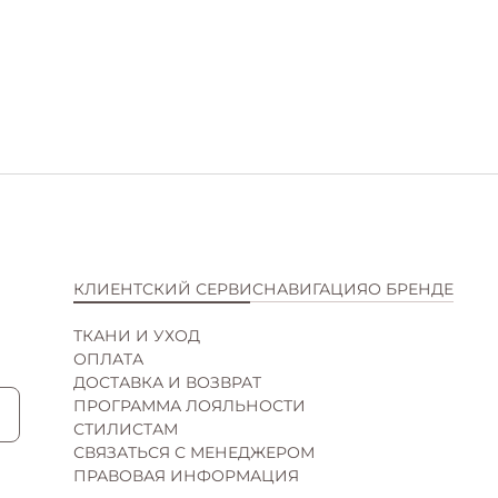
КЛИЕНТСКИЙ СЕРВИС
НАВИГАЦИЯ
О БРЕНДЕ
ТКАНИ И УХОД
КАТАЛОГ
ИСТОРИЯ
ОПЛАТА
НОВИНКИ
КОНТАКТЫ
ДОСТАВКА И ВОЗВРАТ
SALE
ВАКАНСИИ
ПРОГРАММА ЛОЯЛЬНОСТИ
ПОДАРОЧНЫЕ СЕРТИФИКАТЫ
СОТРУДНИЧЕСТВО
СТИЛИСТАМ
МАГАЗИНЫ
СВЯЗАТЬСЯ С МЕНЕДЖЕРОМ
ПРАВОВАЯ ИНФОРМАЦИЯ