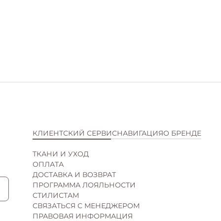
КЛИЕНТСКИЙ СЕРВИС
НАВИГАЦИЯ
О БРЕНДЕ
ТКАНИ И УХОД
КАТАЛОГ
ИСТОРИЯ
ОПЛАТА
НОВИНКИ
КОНТАКТЫ
ДОСТАВКА И ВОЗВРАТ
SALE
ВАКАНСИИ
ПРОГРАММА ЛОЯЛЬНОСТИ
ПОДАРОЧНЫЕ СЕРТИФИКАТЫ
СОТРУДНИЧЕСТВО
СТИЛИСТАМ
МАГАЗИНЫ
СВЯЗАТЬСЯ С МЕНЕДЖЕРОМ
ПРАВОВАЯ ИНФОРМАЦИЯ