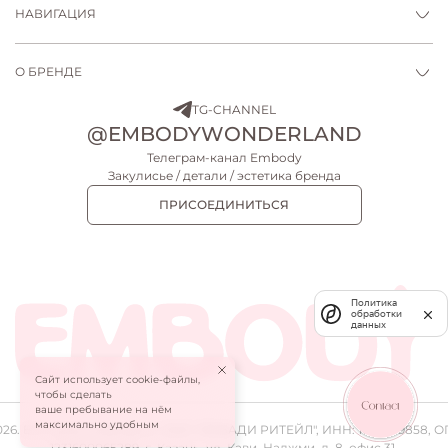
НАВИГАЦИЯ
О БРЕНДЕ
TG-CHANNEL
@EMBODYWONDERLAND
Телеграм-канал Embody
Закулисье / детали / эстетика бренда
ПРИСОЕДИНИТЬСЯ
Политика
обработки
данных
Сайт использует cookie-файлы,
ПЛАТЬЕ МИДИ LEIA
ЮБКА LEIA
чтобы сделать
26 900 ₽
18 900 ₽
ваше пребывание на нём
максимально удобным
026.
Все права защищены.
ООО "
ЭМБАДИ РИТЕЙЛ
", ИНН: 1655499858, О
1231600065289, г. Казань, ул. Кави. Наджми, д. 8, офис 31.