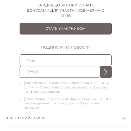
СКИДКА ДО 30% ПРИ ОПЛАТЕ
БОНУСАМИ ДЛЯ УЧАСТНИКОВ MERMAID
CLUB
СТАТЬ УЧАСТНИКОМ
ПОДПИСКА НА НОВОСТИ
Даю согласие на обработку персональных данных на
условиях
Согласия на обработку данных
и
Политики
конфиденциальности
.
Согласен(на) получать рекламные сообщения EMBODY
по электронной почте на условиях
Согласия на
рассылку
.
КЛИЕНТСКИЙ СЕРВИС