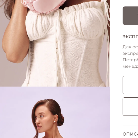
ЭКСПР
Для о
экспре
Петер
менед
ОПИС