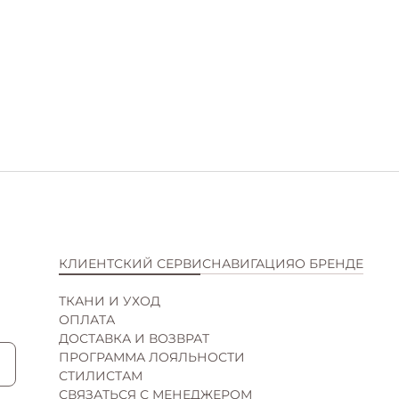
КЛИЕНТСКИЙ СЕРВИС
НАВИГАЦИЯ
О БРЕНДЕ
ТКАНИ И УХОД
КАТАЛОГ
ИСТОРИЯ
ОПЛАТА
НОВИНКИ
КОНТАКТЫ
ДОСТАВКА И ВОЗВРАТ
SALE
ВАКАНСИИ
ПРОГРАММА ЛОЯЛЬНОСТИ
ПОДАРОЧНЫЕ СЕРТИФИКАТЫ
СОТРУДНИЧЕСТВО
СТИЛИСТАМ
МАГАЗИНЫ
СВЯЗАТЬСЯ С МЕНЕДЖЕРОМ