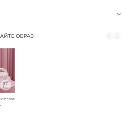
тирать вручную при температуре до 30 °C;
е выкручивать, сушить в тени.
АЙТЕ ОБРАЗ
бъемный декор:
Объёмные сборки и драпировка
оздают эффектную структуру.
рансформируемые шнурки:
Боковые завязки можно
авязывать в бантики или использовать как плечевой
емешок.
нутренний слой:
Плотная подкладка держит форму
зделия.
rincess
₽