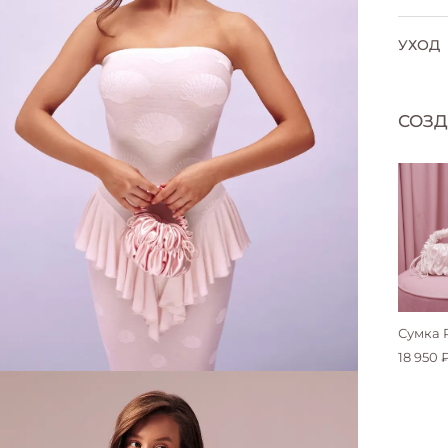
УХОД
С
Н
СОЗД
О
с
Т
з
р
В
и
Сумка P
18 950 